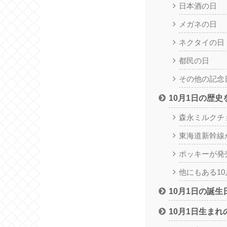
日本酒の日
メガネの日
ネクタイの日
都民の日
その他の記念
10月1日の歴
森永ミルクチ
東海道新幹線
ポッキーが発
他にもある10
10月1日の誕生
10月1日生まれ