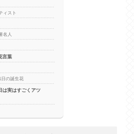
ティスト
著名人
花言葉
1日の誕生花
1日は実はすごくアツ