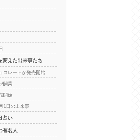
日
史を変えた出来事たち
ョコレートが発売開始
が開業
売開始
月1日の出来事
日占い
の有名人