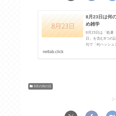
8月23日は
め雑学
8月23日は「処暑
日」を含む8つの記
X)で「#(ハッシ
（2007 / 平成19）
netlab.click
8月の何の日
シ