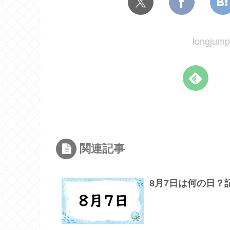
longj
関連記事
8月7日は何の日