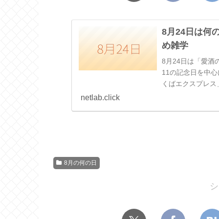
8月24日は
め雑学
8月24日は「愛
11の記念日を中
くばエクスプレス」
成17）
netlab.click
8月の何の日
シ