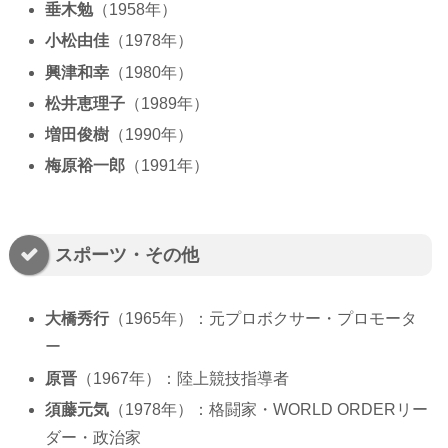
垂木勉
（1958年）
小松由佳
（1978年）
興津和幸
（1980年）
松井恵理子
（1989年）
増田俊樹
（1990年）
梅原裕一郎
（1991年）
スポーツ・その他
大橋秀行
（1965年）：元プロボクサー・プロモータ
ー
原晋
（1967年）：陸上競技指導者
須藤元気
（1978年）：格闘家・WORLD ORDERリー
ダー・政治家