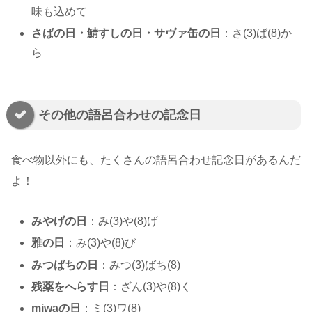
味も込めて
さばの日・鯖すしの日・サヴァ缶の日
：さ(3)ば(8)か
ら
その他の語呂合わせの記念日
食べ物以外にも、たくさんの語呂合わせ記念日があるんだ
よ！
みやげの日
：み(3)や(8)げ
雅の日
：み(3)や(8)び
みつばちの日
：みつ(3)ばち(8)
残薬をへらす日
：ざん(3)や(8)く
miwaの日
：ミ(3)ワ(8)