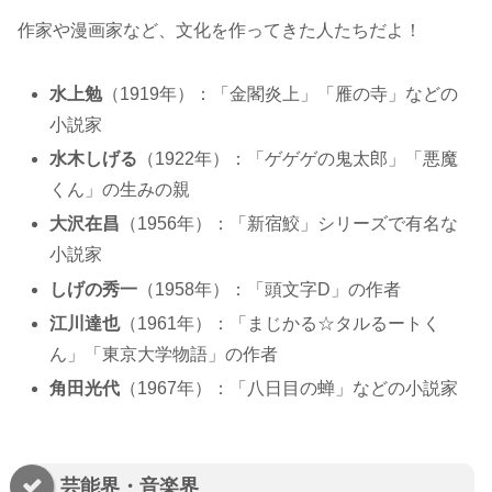
作家や漫画家など、文化を作ってきた人たちだよ！
水上勉
（1919年）：「金閣炎上」「雁の寺」などの
小説家
水木しげる
（1922年）：「ゲゲゲの鬼太郎」「悪魔
くん」の生みの親
大沢在昌
（1956年）：「新宿鮫」シリーズで有名な
小説家
しげの秀一
（1958年）：「頭文字D」の作者
江川達也
（1961年）：「まじかる☆タルるートく
ん」「東京大学物語」の作者
角田光代
（1967年）：「八日目の蝉」などの小説家
芸能界・音楽界