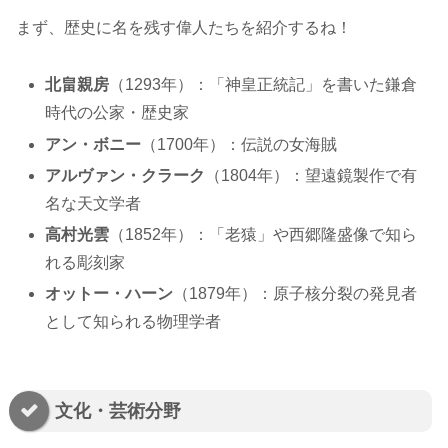
まず、歴史に名を残す偉人たちを紹介するね！
北畠親房
（1293年）：「神皇正統記」を書いた鎌倉
時代の公家・歴史家
アン・ボニー
（1700年）：伝説の女海賊
アルヴァン・クラーク
（1804年）：望遠鏡製作で有
名な天文学者
高村光雲
（1852年）：「老猿」や西郷隆盛像で知ら
れる彫刻家
オットー・ハーン
（1879年）：原子核分裂の発見者
として知られる物理学者
文化・芸術分野