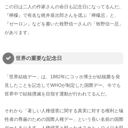
この日は二人の作家さんの命日も記念日になってるんだ。
『檸檬』で有名な梶井基次郎さんを偲ぶ「檸檬忌」と、
『ゼーロン』などを書いた牧野信一さんの「牧野信一忌」
があります。
世界の重要な記念日
「世界結核デー」は、1882年にコッホ博士が結核菌を発
見したことを記念してWHOが制定した国際デー。今でも
世界中で結核撲滅を目指す運動が行われてるんだ。
それから「著しい人権侵害に関する真実に対する権利と犠
牲者の尊厳のための国際人権デー」という長い名前の国際
デーもあります。人権侵害と戦ったオスカル・ロメロ大司