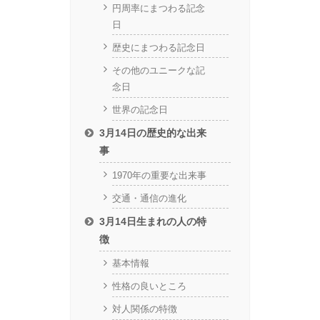
円周率にまつわる記念
日
歴史にまつわる記念日
その他のユニークな記
念日
世界の記念日
3月14日の歴史的な出来
事
1970年の重要な出来事
交通・通信の進化
3月14日生まれの人の特
徴
基本情報
性格の良いところ
対人関係の特徴