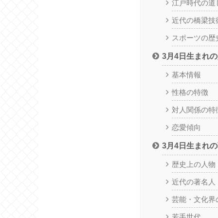
江戸時代の道
近代の橋梁技
スポーツの歴
3月4日生まれ
基本情報
性格の特徴
対人関係の特
恋愛傾向
3月4日生まれ
歴史上の人物
近代の著名人
芸能・文化界
若手世代