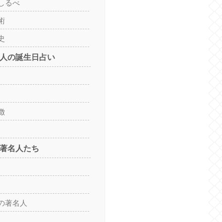
しるべ
術
史
の人の誕生日占い
徴
の著名人たち
の著名人