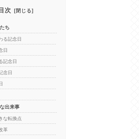
目次
日たち
わる記念日
念日
る記念日
記念日
日
的な出来事
きな転換点
改革