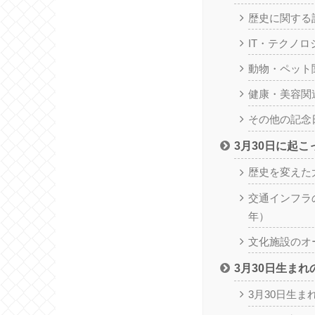
歴史に関する
IT・テクノ
動物・ペット
健康・美容関
その他の記念
3月30日に起
歴史を変えた
交通インフラの
年）
文化施設のオ
3月30日生ま
3月30日生ま