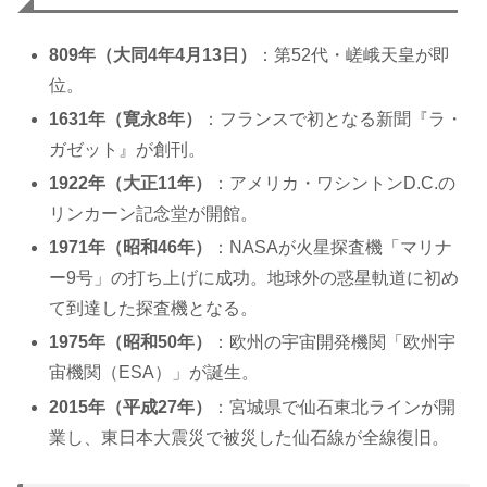
809年（大同4年4月13日）
：第52代・嵯峨天皇が即
位。
1631年（寛永8年）
：フランスで初となる新聞『ラ・
ガゼット』が創刊。
1922年（大正11年）
：アメリカ・ワシントンD.C.の
リンカーン記念堂が開館。
1971年（昭和46年）
：NASAが火星探査機「マリナ
ー9号」の打ち上げに成功。地球外の惑星軌道に初め
て到達した探査機となる。
1975年（昭和50年）
：欧州の宇宙開発機関「欧州宇
宙機関（ESA）」が誕生。
2015年（平成27年）
：宮城県で仙石東北ラインが開
業し、東日本大震災で被災した仙石線が全線復旧。