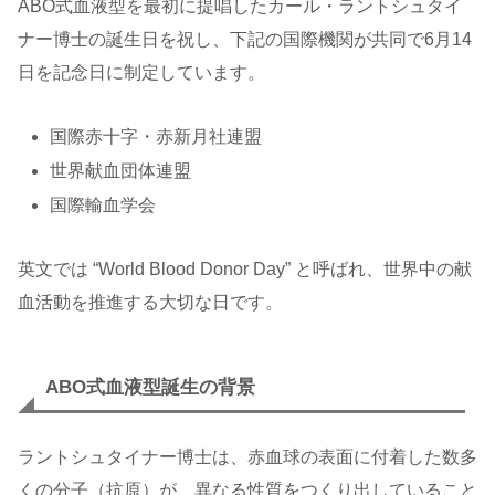
ABO式血液型を最初に提唱したカール・ラントシュタイ
ナー博士の誕生日を祝し、下記の国際機関が共同で6月14
日を記念日に制定しています。
国際赤十字・赤新月社連盟
世界献血団体連盟
国際輸血学会
英文では “World Blood Donor Day” と呼ばれ、世界中の献
血活動を推進する大切な日です。
ABO式血液型誕生の背景
ラントシュタイナー博士は、赤血球の表面に付着した数多
くの分子（抗原）が、異なる性質をつくり出していること