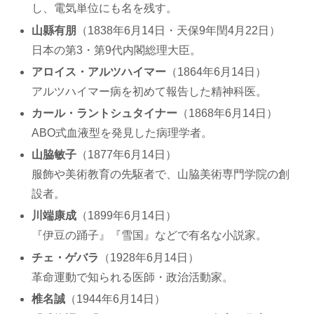
し、電気単位にも名を残す。
山縣有朋
（1838年6月14日・天保9年閏4月22日）
日本の第3・第9代内閣総理大臣。
アロイス・アルツハイマー
（1864年6月14日）
アルツハイマー病を初めて報告した精神科医。
カール・ラントシュタイナー
（1868年6月14日）
ABO式血液型を発見した病理学者。
山脇敏子
（1877年6月14日）
服飾や美術教育の先駆者で、山脇美術専門学院の創
設者。
川端康成
（1899年6月14日）
『伊豆の踊子』『雪国』などで有名な小説家。
チェ・ゲバラ
（1928年6月14日）
革命運動で知られる医師・政治活動家。
椎名誠
（1944年6月14日）