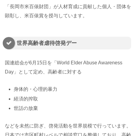
「長岡市米百俵財団」が人材育成に貢献した個人・団体を
顕彰し、米百俵賞を授与しています。
世界高齢者虐待啓発デー
国連総会が6月15日を「World Elder Abuse Awareness
Day」として定め、高齢者に対する
身体的・心理的暴力
経済的搾取
世話の放棄
などを未然に防ぎ、啓発活動を世界規模で行っています。
日本では市区町村レベルで相談窓口を整備しており、高齢