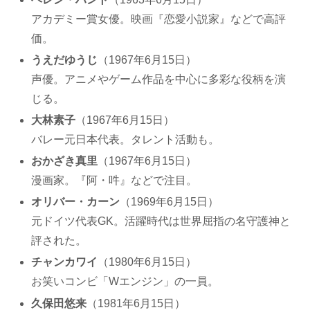
アカデミー賞女優。映画『恋愛小説家』などで高評
価。
うえだゆうじ
（1967年6月15日）
声優。アニメやゲーム作品を中心に多彩な役柄を演
じる。
大林素子
（1967年6月15日）
バレー元日本代表。タレント活動も。
おかざき真里
（1967年6月15日）
漫画家。『阿・吽』などで注目。
オリバー・カーン
（1969年6月15日）
元ドイツ代表GK。活躍時代は世界屈指の名守護神と
評された。
チャンカワイ
（1980年6月15日）
お笑いコンビ「Wエンジン」の一員。
久保田悠来
（1981年6月15日）