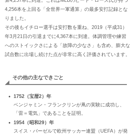
算4,257本に到達。これはMLBのピート・ローズ氏が持つ
4,256本を上回る「全世界一軍通算」の最多安打記録とな
りました。
その後もイチロー選手は安打数を重ね、2019（平成31）
年3月21日の引退までに4,367本に到達。体調管理や練習
へのストイックさによる「故障の少なさ」も含め、膨大な
試合数に出場し続けた点が非常に高く評価されています。
その他の主なできごと
1752（宝暦2）年
ベンジャミン・フランクリンが凧の実験に成功し、
「雷＝電気」であることを証明。
1954（昭和29）年
スイス・バーゼルで欧州サッカー連盟（UEFA）が発