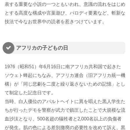
表する重要な小説の一つともいわれ、意識の流れをはじめ
とする高度な構成や言葉遊び、パロディ要素など、斬新な
技法で今なお世界中の読者を惹きつけています。
アフリカの子どもの日
1976（昭和51）年6月16日に南アフリカ共和国で起きた
ソウェト蜂起にちなみ、アフリカ連合（旧アフリカ統一機
構）が「同じ悲劇を二度と繰り返さないための記憶」とし
て制定した記念日です。
当時、白人優位のアパルトヘイトに異を唱えた黒人学生た
ちが行ったデモを警察が武力で鎮圧したことで大規模な流
血沙汰となり、500名超の犠牲者と2,000名以上の負傷者
が発生。肌の色による差別撤廃の必要性を改めて訴え、黒