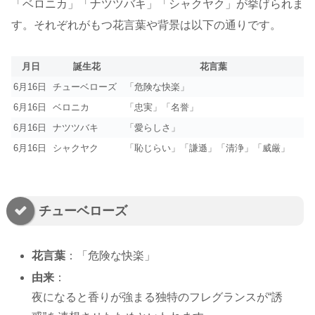
「ベロニカ」「ナツツバキ」「シャクヤク」が挙げられま
す。それぞれがもつ花言葉や背景は以下の通りです。
月日
誕生花
花言葉
6月16日
チューベローズ
「危険な快楽」
6月16日
ベロニカ
「忠実」「名誉」
6月16日
ナツツバキ
「愛らしさ」
6月16日
シャクヤク
「恥じらい」「謙遜」「清浄」「威厳」
チューベローズ
花言葉
：「危険な快楽」
由来
：
夜になると香りが強まる独特のフレグランスが“誘