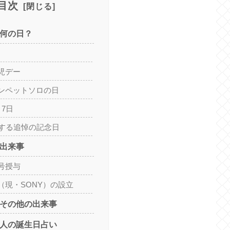
目次
は何の日？
児デー
ンペットソロの日
7日
連する追悼の記念日
た出来事
号授与
（現・SONY）の設立
たその他の出来事
の人の誕生日占い