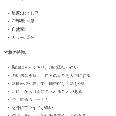
星座
: おうし座
守護星
: 金星
自然素
: 土
カラー
: 紺色
性格の特徴
:
機知に富んでおり、頭の回転が速い
強い信念を持ち、自分の意見を大切にする
愛情表現が豊かで、情熱的な恋愛を好む
時に上から目線に見られることがある
少し嫉妬深い一面も
意外にプライドが高い
時折、自己中心的に振る舞うことがある